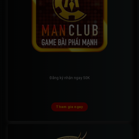
Đăng ký nhận ngay 50K
Tham gia ngay