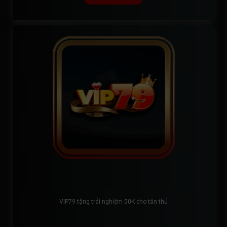
VIP79 tặng trải nghiệm 50K cho tân thủ