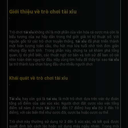
Giới thiệu về trò chơi tài xỉu
Trò chơi
tài xỉu
không chỉ là một phần của văn hóa cá cược mà còn là
biểu tượng của sự hấp dẫn trong thế giới giải trí kỹ thuật số. Với
nguồn gốc từ các trò chơi truyền thống,
tài xỉu
đã phát triển thành
một hiện tượng toàn cầu, thu hút mọi lứa tuổi nhờ tính đơn giản
nhưng đầy kịch tính. Trong phần này, chúng ta sẽ khám phá tổng
quan, lý do phổ biến, các thuật ngữ cơ bản và lịch sử để bạn có cái
nhìn toàn diện ngay từ đầu. Hãy cùng tìm hiểu để thấy tại sao
tài xỉu
lại trở thành lựa chọn hàng đầu cho nhiều người chơi.
Khái quát về trò chơi tài xỉu
Tài xỉu
, hay còn gọi là
tai xiu
, là một trò chơi dựa trên việc dự đoán
tổng số điểm của các xúc xắc. Người chơi đặt cược vào việc tổng
điểm sẽ nằm ở mức
tài
(từ 11 đến 17 điểm) hay
xỉu
(từ 3 đến 10
điểm), với các biến thể như cược đôi, cược ba hoặc cược cụ thể.
Trò chơi này thường sử dụng từ 3 đến 5 xúc xắc, và kết quả được
quyết định bởi cách lắc hoặc sử dụng máy ngẫu nhiên. Trong môi