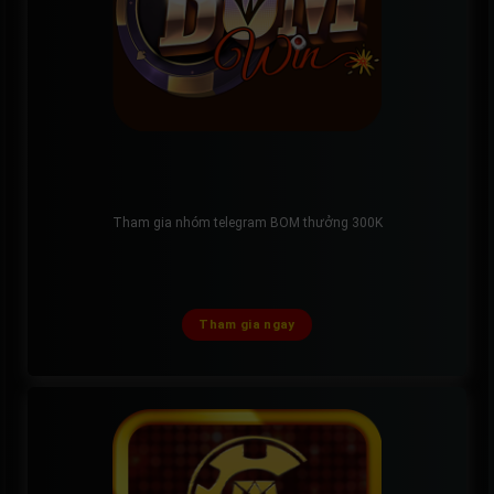
Tham gia nhóm telegram BOM thưởng 300K
Tham gia ngay