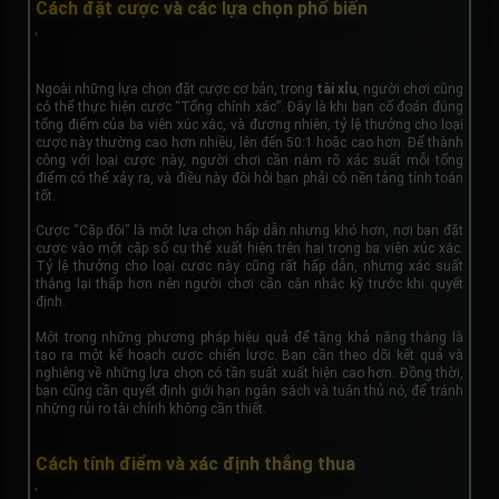
Cách đặt cược và các lựa chọn phổ biến
Ngoài những lựa chọn đặt cược cơ bản, trong
tài xỉu
, người chơi cũng
có thể thực hiện cược “Tổng chính xác”. Đây là khi bạn cố đoán đúng
tổng điểm của ba viên xúc xắc, và đương nhiên, tỷ lệ thưởng cho loại
cược này thường cao hơn nhiều, lên đến 50:1 hoặc cao hơn. Để thành
công với loại cược này, người chơi cần nắm rõ xác suất mỗi tổng
điểm có thể xảy ra, và điều này đòi hỏi bạn phải có nền tảng tính toán
tốt.
Cược “Cặp đôi” là một lựa chọn hấp dẫn nhưng khó hơn, nơi bạn đặt
cược vào một cặp số cụ thể xuất hiện trên hai trong ba viên xúc xắc.
Tỷ lệ thưởng cho loại cược này cũng rất hấp dẫn, nhưng xác suất
thắng lại thấp hơn nên người chơi cần cân nhắc kỹ trước khi quyết
định.
Một trong những phương pháp hiệu quả để tăng khả năng thắng là
tạo ra một kế hoạch cược chiến lược. Bạn cần theo dõi kết quả và
nghiêng về những lựa chọn có tần suất xuất hiện cao hơn. Đồng thời,
bạn cũng cần quyết định giới hạn ngân sách và tuân thủ nó, để tránh
những rủi ro tài chính không cần thiết.
Cách tính điểm và xác định thắng thua