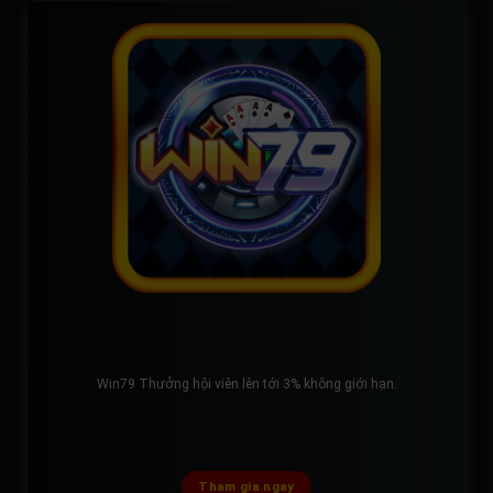
Win79 Thưởng hội viên lên tới 3% không giới hạn.
Tham gia ngay