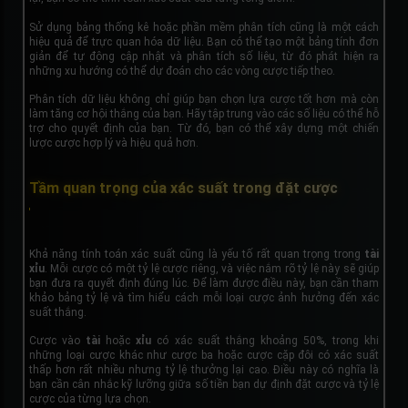
Sử dụng bảng thống kê hoặc phần mềm phân tích cũng là một cách
hiệu quả để trực quan hóa dữ liệu. Bạn có thể tạo một bảng tính đơn
giản để tự động cập nhật và phân tích số liệu, từ đó phát hiện ra
những xu hướng có thể dự đoán cho các vòng cược tiếp theo.
Phân tích dữ liệu không chỉ giúp bạn chọn lựa cược tốt hơn mà còn
làm tăng cơ hội thắng của bạn. Hãy tập trung vào các số liệu có thể hỗ
trợ cho quyết định của bạn. Từ đó, bạn có thể xây dựng một chiến
lược cược hợp lý và hiệu quả hơn.
Tầm quan trọng của xác suất trong đặt cược
Khả năng tính toán xác suất cũng là yếu tố rất quan trọng trong
tài
xỉu
. Mỗi cược có một tỷ lệ cược riêng, và việc nắm rõ tỷ lệ này sẽ giúp
bạn đưa ra quyết định đúng lúc. Để làm được điều này, bạn cần tham
khảo bảng tỷ lệ và tìm hiểu cách mỗi loại cược ảnh hưởng đến xác
suất thắng.
Cược vào
tài
hoặc
xỉu
có xác suất thắng khoảng 50%, trong khi
những loại cược khác như cược ba hoặc cược cặp đôi có xác suất
thấp hơn rất nhiều nhưng tỷ lệ thưởng lại cao. Điều này có nghĩa là
bạn cần cân nhắc kỹ lưỡng giữa số tiền bạn dự định đặt cược và tỷ lệ
cược của từng lựa chọn.