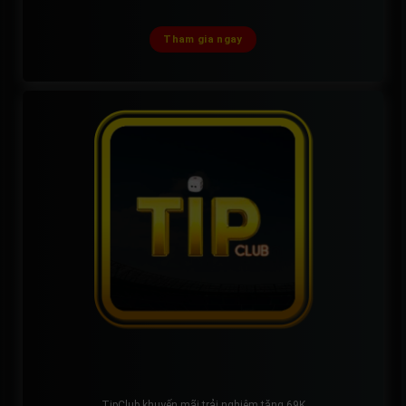
Tham gia ngay
TipClub khuyến mãi trải nghiệm tặng 69K