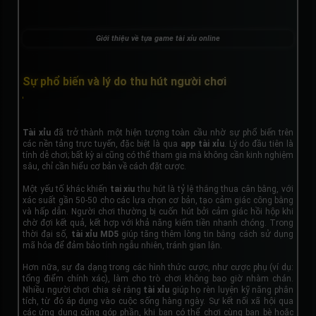
Giới thiệu về tựa game tài xỉu online
Sự phổ biến và lý do thu hút người chơi
Tài xỉu
đã trở thành một hiện tượng toàn cầu nhờ sự phổ biến trên
các nền tảng trực tuyến, đặc biệt là qua
app tài xỉu
. Lý do đầu tiên là
tính dễ chơi; bất kỳ ai cũng có thể tham gia mà không cần kinh nghiệm
sâu, chỉ cần hiểu cơ bản về cách đặt cược.
Một yếu tố khác khiến
tai xiu
thu hút là tỷ lệ thắng thua cân bằng, với
xác suất gần 50-50 cho các lựa chọn cơ bản, tạo cảm giác công bằng
và hấp dẫn. Người chơi thường bị cuốn hút bởi cảm giác hồi hộp khi
chờ đợi kết quả, kết hợp với khả năng kiếm tiền nhanh chóng. Trong
thời đại số,
tài xỉu MD5
giúp tăng thêm lòng tin bằng cách sử dụng
mã hóa để đảm bảo tính ngẫu nhiên, tránh gian lận.
Hơn nữa, sự đa dạng trong các hình thức cược, như cược phụ (ví dụ:
tổng điểm chính xác), làm cho trò chơi không bao giờ nhàm chán.
Nhiều người chơi chia sẻ rằng
tài xỉu
giúp họ rèn luyện kỹ năng phân
tích, từ đó áp dụng vào cuộc sống hàng ngày. Sự kết nối xã hội qua
các ứng dụng cũng góp phần, khi bạn có thể chơi cùng bạn bè hoặc