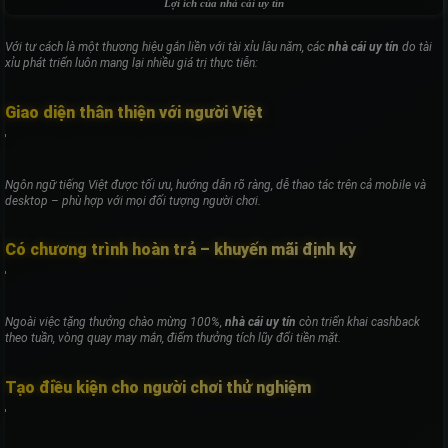
Lợi ích của nhà cái uy tín
Với tư cách là một thương hiệu gắn liền với tài xỉu lâu năm, các
nhà cái uy tín
do tài
xỉu phát triển luôn mang lại nhiều giá trị thực tiễn:
Giao diện thân thiện với người Việt
Ngôn ngữ tiếng Việt được tối ưu, hướng dẫn rõ ràng, dễ thao tác trên cả mobile và
desktop – phù hợp với mọi đối tượng người chơi.
Có chương trình hoàn trả – khuyến mãi định kỳ
Ngoài việc tặng thưởng chào mừng 100%,
nhà cái uy tín
còn triển khai cashback
theo tuần, vòng quay may mắn, điểm thưởng tích lũy đổi tiền mặt.
Tạo điều kiện cho người chơi thử nghiệm