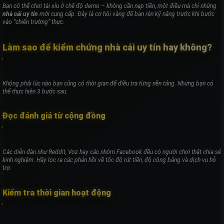
Bạn có thể chơi tài xỉu ở chế độ demo – không cần nạp tiền, một điều mà chỉ những
nhà cái uy tín
mới cung cấp. Đây là cơ hội vàng để bạn rèn kỹ năng trước khi bước
vào “chiến trường” thực.
Làm sao để kiểm chứng nhà cái uy tín hay không?
Không phải lúc nào bạn cũng có thời gian để điều tra từng nền tảng. Nhưng bạn có
thể thực hiện 3 bước sau:
Đọc đánh giá từ cộng đồng
Các diễn đàn như Reddit, Voz hay các nhóm Facebook đều có người chơi thật chia sẻ
kinh nghiệm. Hãy lọc ra các phản hồi về tốc độ rút tiền, độ công bằng và dịch vụ hỗ
trợ.
Kiểm tra thời gian hoạt động