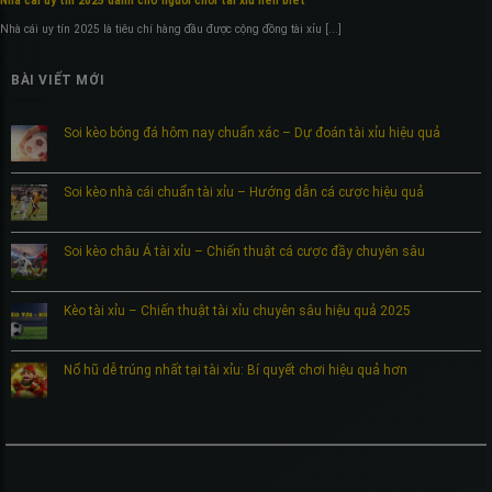
Nhà cái uy tín 2025 dành cho người chơi tài xỉu nên biết
Nhà cái uy tín 2025 là tiêu chí hàng đầu được cộng đồng tài xỉu [...]
BÀI VIẾT MỚI
Soi kèo bóng đá hôm nay chuẩn xác – Dự đoán tài xỉu hiệu quả
Soi kèo nhà cái chuẩn tài xỉu – Hướng dẫn cá cược hiệu quả
Soi kèo châu Á tài xỉu – Chiến thuật cá cược đầy chuyên sâu
Kèo tài xỉu – Chiến thuật tài xỉu chuyên sâu hiệu quả 2025
Nổ hũ dễ trúng nhất tại tài xỉu: Bí quyết chơi hiệu quả hơn