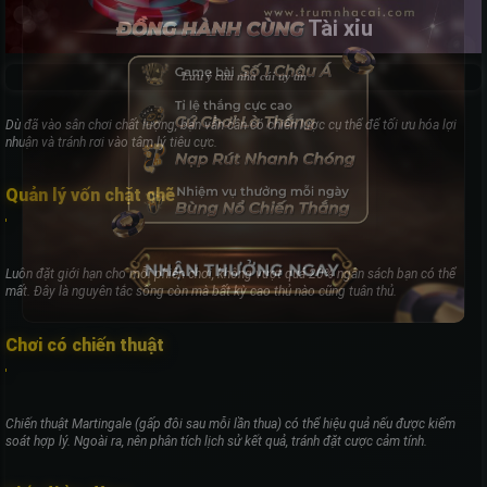
Tài xỉu
Lưu ý của nhà cái uy tín
Dù đã vào sân chơi chất lượng, bạn vẫn cần có chiến lược cụ thể để tối ưu hóa lợi
nhuận và tránh rơi vào tâm lý tiêu cực.
Quản lý vốn chặt chẽ
Luôn đặt giới hạn cho mỗi phiên chơi, không vượt quá 20% ngân sách bạn có thể
mất. Đây là nguyên tắc sống còn mà bất kỳ cao thủ nào cũng tuân thủ.
Chơi có chiến thuật
Chiến thuật Martingale (gấp đôi sau mỗi lần thua) có thể hiệu quả nếu được kiểm
soát hợp lý. Ngoài ra, nên phân tích lịch sử kết quả, tránh đặt cược cảm tính.