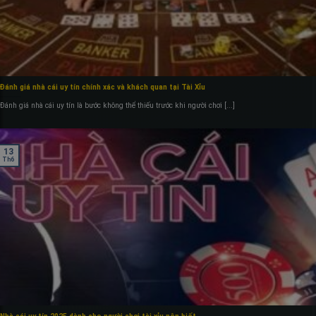
Đánh giá nhà cái uy tín chính xác và khách quan tại Tài Xỉu
Đánh giá nhà cái uy tín là bước không thể thiếu trước khi người chơi [...]
13
Th6