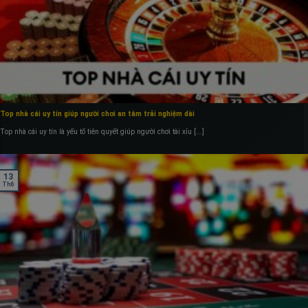
Top nhà cái uy tín giúp người chơi an tâm trải nghiệm dài
Top nhà cái uy tín là yếu tố tiên quyết giúp người chơi tài xỉu [...]
13
Th6