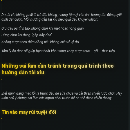
Dù tài xỉu không phải là trò đối kháng, nhưng tâm lý vẫn ảnh hưởng lớn đến quyết
định đặt cược. Mỗi
hướng dẫn tài xỉu
hiệu quả đều khuyến khích:
Giữ đầu óc tỉnh táo, không chơi khi mệt hoặc nóng giận
Dừng chơi khi đang “gặp dây đen”
Không cược theo đám đông nếu không hiểu rõ lý do
Tâm lý ổn định sẽ giúp bạn thoát khỏi vòng xoáy cược thua – gỡ – thua tiếp.
Những sai lầm cần tránh trong quá trình theo
hướng dẫn tài xỉu
Biết mình đang mắc lỗi là bước đầu để sửa chữa và cải thiện chiến lược chơi. Hãy
luôn chú ý những sai lầm của người chơi trước để có thể dành chiến thắng:
Tin vào may rủi tuyệt đối