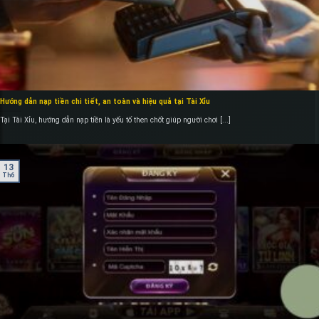
Hướng dẫn nạp tiền chi tiết, an toàn và hiệu quả tại Tài Xỉu
Tại Tài Xỉu, hướng dẫn nạp tiền là yếu tố then chốt giúp người chơi [...]
13
Th6