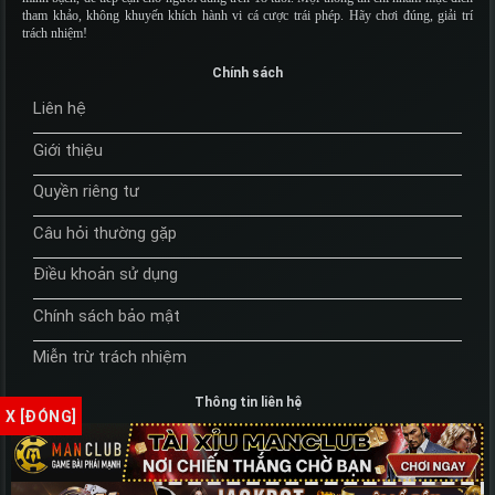
tham khảo, không khuyến khích hành vi cá cược trái phép. Hãy chơi đúng, giải trí
trách nhiệm!
Chính sách
Liên hệ
Giới thiệu
Quyền riêng tư
Câu hỏi thường gặp
Điều khoản sử dụng
Chính sách bảo mật
Miễn trừ trách nhiệm
Thông tin liên hệ
X [ĐÓNG]
Thương hiệu:
Tài Xỉu
Website:
https://rzw.uk.com
Email:
lienhe@rzw.uk.com
Phone:
0978 324 676