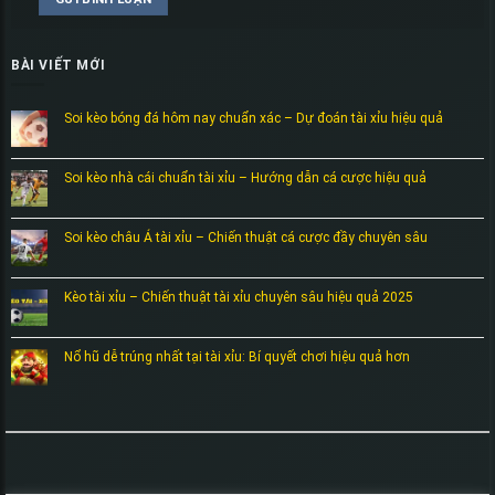
BÀI VIẾT MỚI
Soi kèo bóng đá hôm nay chuẩn xác – Dự đoán tài xỉu hiệu quả
Soi kèo nhà cái chuẩn tài xỉu – Hướng dẫn cá cược hiệu quả
Soi kèo châu Á tài xỉu – Chiến thuật cá cược đầy chuyên sâu
Kèo tài xỉu – Chiến thuật tài xỉu chuyên sâu hiệu quả 2025
Nổ hũ dễ trúng nhất tại tài xỉu: Bí quyết chơi hiệu quả hơn