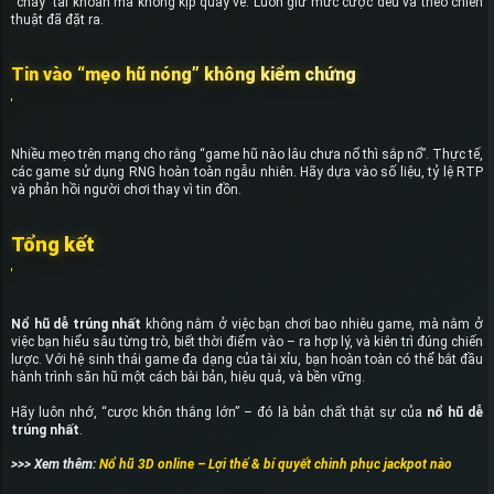
“cháy” tài khoản mà không kịp quay về. Luôn giữ mức cược đều và theo chiến
thuật đã đặt ra.
Tin vào “mẹo hũ nóng” không kiểm chứng
Nhiều mẹo trên mạng cho rằng “game hũ nào lâu chưa nổ thì sắp nổ”. Thực tế,
các game sử dụng RNG hoàn toàn ngẫu nhiên. Hãy dựa vào số liệu, tỷ lệ RTP
và phản hồi người chơi thay vì tin đồn.
Tổng kết
Nổ hũ dễ trúng nhất
không nằm ở việc bạn chơi bao nhiêu game, mà nằm ở
việc bạn hiểu sâu từng trò, biết thời điểm vào – ra hợp lý, và kiên trì đúng chiến
lược. Với hệ sinh thái game đa dạng của tài xỉu, bạn hoàn toàn có thể bắt đầu
hành trình săn hũ một cách bài bản, hiệu quả, và bền vững.
Hãy luôn nhớ, “cược khôn thắng lớn” – đó là bản chất thật sự của
nổ hũ dễ
trúng nhất
.
>>> Xem thêm:
Nổ hũ 3D online – Lợi thế & bí quyết chinh phục jackpot nào