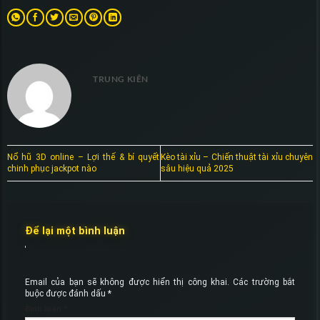
TRUNG KIÊN
Nổ hũ 3D online – Lợi thế & bí quyết
Kèo tài xỉu – Chiến thuật tài xỉu chuyên
chinh phục jackpot nào
sâu hiệu quả 2025
Để lại một bình luận
Email của bạn sẽ không được hiển thị công khai.
Các trường bắt
buộc được đánh dấu
*
Bình luận
*