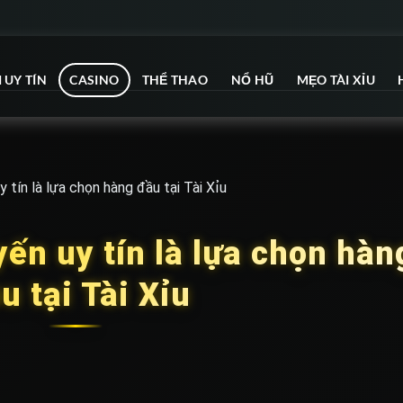
 UY TÍN
CASINO
THỂ THAO
NỔ HŨ
MẸO TÀI XỈU
 tín là lựa chọn hàng đầu tại Tài Xỉu
yến uy tín là lựa chọn hàn
u tại Tài Xỉu