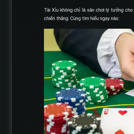
Tài Xỉu không chỉ là sân chơi lý tưởng ch
chiến thắng. Cùng tìm hiểu ngay nào: