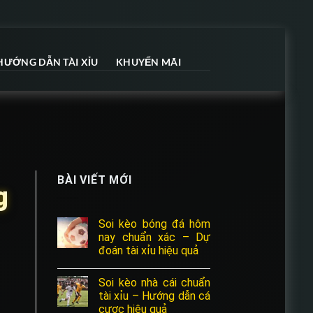
HƯỚNG DẪN TÀI XỈU
KHUYẾN MÃI
BÀI VIẾT MỚI
g
Soi kèo bóng đá hôm
nay chuẩn xác – Dự
đoán tài xỉu hiệu quả
Soi kèo nhà cái chuẩn
tài xỉu – Hướng dẫn cá
cược hiệu quả