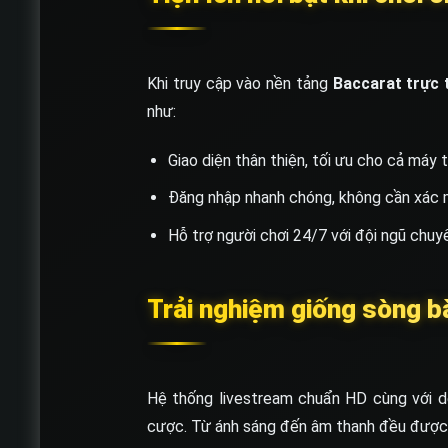
Khi truy cập vào nền tảng
Baccarat trực t
như:
Giao diện thân thiện, tối ưu cho cả máy tí
Đăng nhập nhanh chóng, không cần xác 
Hỗ trợ người chơi 24/7 với đội ngũ chuy
Trải nghiệm giống sòng bà
Hệ thống livestream chuẩn HD cùng với de
cược. Từ ánh sáng đến âm thanh đều được t