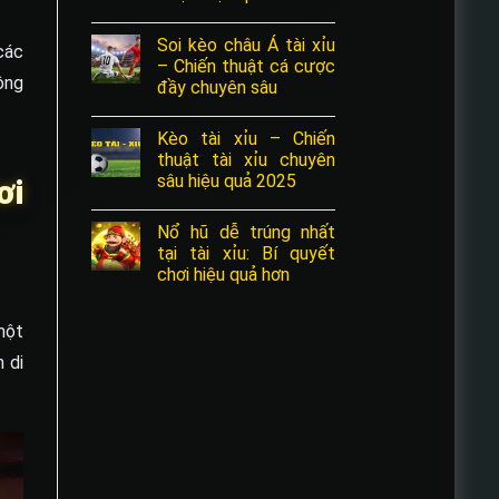
Soi kèo châu Á tài xỉu
các
– Chiến thuật cá cược
ông
đầy chuyên sâu
Kèo tài xỉu – Chiến
thuật tài xỉu chuyên
sâu hiệu quả 2025
ơi
Nổ hũ dễ trúng nhất
tại tài xỉu: Bí quyết
chơi hiệu quả hơn
một
 di