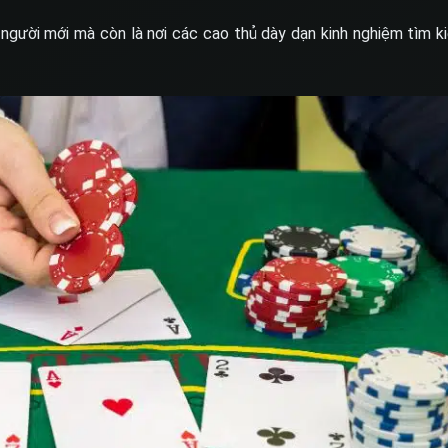
o người mới mà còn là nơi các cao thủ dày dạn kinh nghiệm tìm k