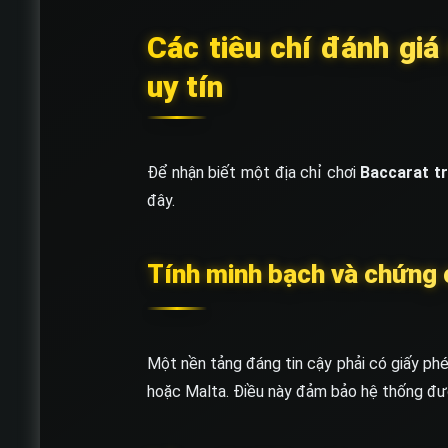
Các tiêu chí đánh giá
uy tín
Để nhận biết một địa chỉ chơi
Baccarat tr
đây.
Tính minh bạch và chứng 
Một nền tảng đáng tin cậy phải có giấy p
hoặc Malta. Điều này đảm bảo hệ thống đư