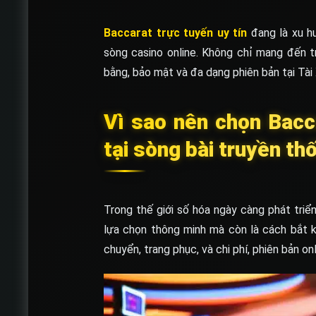
Baccarat trực tuyến uy tín
đang là xu hư
sòng casino online. Không chỉ mang đến 
bằng, bảo mật và đa dạng phiên bản tại Tài 
Vì sao nên chọn Bacca
tại sòng bài truyền th
Trong thế giới số hóa ngày càng phát triển
lựa chọn thông minh mà còn là cách bắt kịp
chuyển, trang phục, và chi phí, phiên bản onli