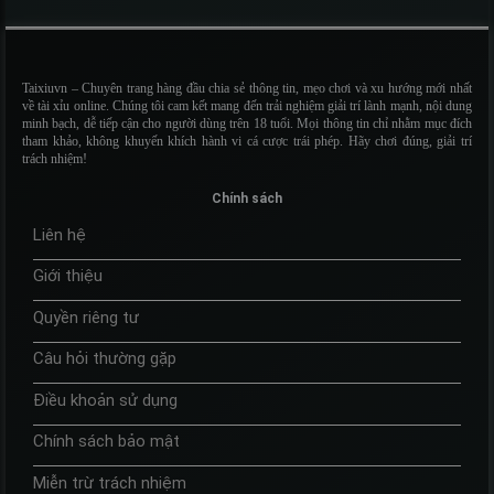
Taixiuvn – Chuyên trang hàng đầu chia sẻ thông tin, mẹo chơi và xu hướng mới nhất
về tài xỉu online. Chúng tôi cam kết mang đến trải nghiệm giải trí lành mạnh, nội dung
minh bạch, dễ tiếp cận cho người dùng trên 18 tuổi. Mọi thông tin chỉ nhằm mục đích
tham khảo, không khuyến khích hành vi cá cược trái phép. Hãy chơi đúng, giải trí
trách nhiệm!
Chính sách
Liên hệ
Giới thiệu
Quyền riêng tư
Câu hỏi thường gặp
Điều khoản sử dụng
Chính sách bảo mật
Miễn trừ trách nhiệm