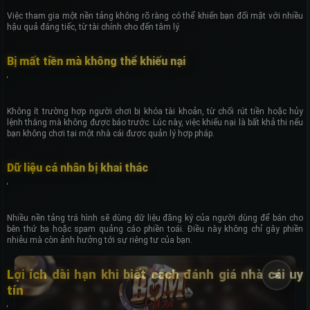
Việc tham gia một nền tảng không rõ ràng có thể khiến bạn đối mặt với nhiều
hậu quả đáng tiếc, từ tài chính cho đến tâm lý.
Bị mất tiền mà không thể khiếu nại
Không ít trường hợp người chơi bị khóa tài khoản, từ chối rút tiền hoặc hủy
lệnh thắng mà không được báo trước. Lúc này, việc khiếu nại là bất khả thi nếu
bạn không chơi tại một nhà cái được quản lý hợp pháp.
Dữ liệu cá nhân bị khai thác
Nhiều nền tảng trá hình sẽ dùng dữ liệu đăng ký của người dùng để bán cho
bên thứ ba hoặc spam quảng cáo phiền toái. Điều này không chỉ gây phiền
nhiễu mà còn ảnh hưởng tới sự riêng tư của bạn.
Lợi ích dài hạn khi biết cách đánh giá
nhà cái uy
×
tín