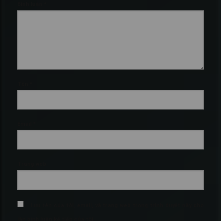
Bình luận
*
Tên
*
Email
*
Trang web
Lưu tên của tôi, email, và trang web trong trình duyệt này cho
lần bình luận kế tiếp của tôi.