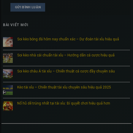
BÀI VIẾT MỚI
Soi kèo bóng đá hôm nay chuẩn xác – Dự đoán tài xỉu hiệu quả
Soi kèo nhà cái chuẩn tài xỉu – Hướng dẫn cá cược hiệu quả
Soi kèo châu Á tài xỉu – Chiến thuật cá cược đầy chuyên sâu
Kèo tài xỉu – Chiến thuật tài xỉu chuyên sâu hiệu quả 2025
Nổ hũ dễ trúng nhất tại tài xỉu: Bí quyết chơi hiệu quả hơn