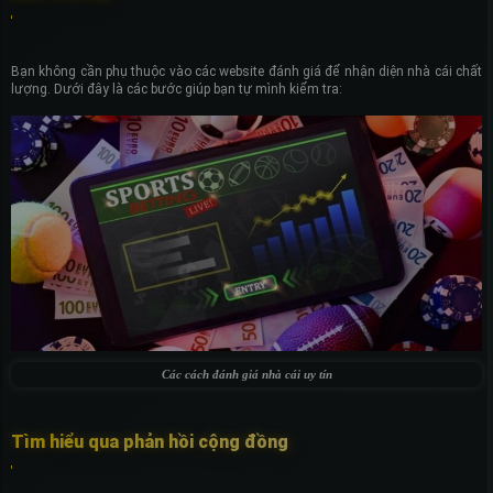
Bạn không cần phụ thuộc vào các website đánh giá để nhận diện nhà cái chất
lượng. Dưới đây là các bước giúp bạn tự mình kiểm tra:
Các cách đánh giá nhà cái uy tín
Tìm hiểu qua phản hồi cộng đồng