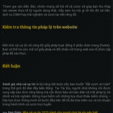
Tham gia các diễn đàn, nhóm mạng xã hội về cá cược sẽ giúp bạn thu thập
các review thực tế từ người dùng thật. Hãy xem họ nói gì về tốc độ rút tiền,
dịch vụ CSKH hay trải nghiệm cá cược tại nền tảng đó.
Kiểm tra thông tin pháp lý trên website
Một nhà cái uy tín sẽ công bố giấy phép hoạt động ở phần chân trang (footer).
Bạn có thể tra cứu mã số giấy phép và đối chiếu với trang web của tổ chức cấp
phép để xác thực.
Kết luận
Đánh giá nhà cái uy tín
là kỹ năng bắt buộc nếu bạn muốn “đặt cược an toàn”
trong thế giới đỏ đen đầy biến động. Tại Tài Xỉu, người chơi không chỉ được
cung cấp sân chơi công bằng mà còn được bảo vệ toàn diện về mặt pháp lý, tài
chính và trải nghiệm. Đừng mạo hiểm với những lựa chọn thiếu kiểm chứng –
hãy lựa chọn thông minh từ bước đầu tiên để tối đa hóa niềm vui và lợi nhuận
trong hành trình cá cược trực tuyến.
>>> Xem thêm:
Nhà cái uy tín 2025 dành cho người chơi tài xỉu nên biết