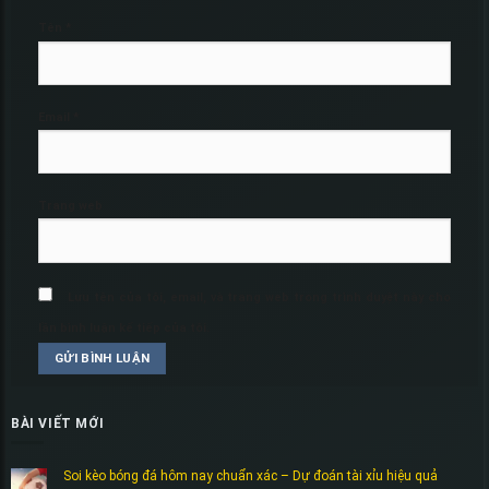
Tên
*
Email
*
Trang web
Lưu tên của tôi, email, và trang web trong trình duyệt này cho
lần bình luận kế tiếp của tôi.
BÀI VIẾT MỚI
Soi kèo bóng đá hôm nay chuẩn xác – Dự đoán tài xỉu hiệu quả