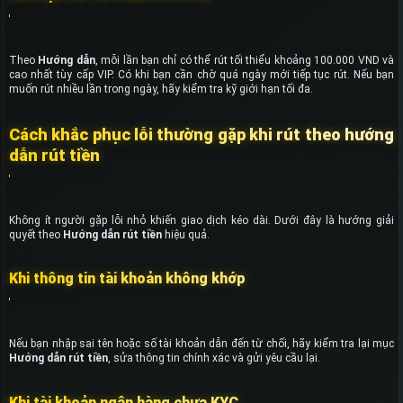
Theo
Hướng dẫn
, mỗi lần bạn chỉ có thể rút tối thiểu khoảng 100.000 VND và
cao nhất tùy cấp VIP. Có khi bạn cần chờ quá ngày mới tiếp tục rút. Nếu bạn
muốn rút nhiều lần trong ngày, hãy kiểm tra kỹ giới hạn tối đa.
Cách khắc phục lỗi thường gặp khi rút theo hướng
dẫn rút tiền
Không ít người gặp lỗi nhỏ khiến giao dịch kéo dài. Dưới đây là hướng giải
quyết theo
Hướng dẫn rút tiền
hiệu quả.
Khi thông tin tài khoản không khớp
Nếu bạn nhập sai tên hoặc số tài khoản dẫn đến từ chối, hãy kiểm tra lại mục
Hướng dẫn rút tiền
, sửa thông tin chính xác và gửi yêu cầu lại.
Khi tài khoản ngân hàng chưa KYC