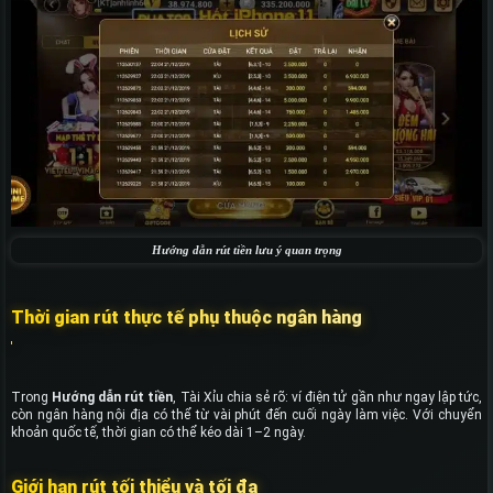
Hướng dẫn rút tiền lưu ý quan trọng
Thời gian rút thực tế phụ thuộc ngân hàng
Trong
Hướng dẫn rút tiền
, Tài Xỉu chia sẻ rõ: ví điện tử gần như ngay lập tức,
còn ngân hàng nội địa có thể từ vài phút đến cuối ngày làm việc. Với chuyển
khoản quốc tế, thời gian có thể kéo dài 1–2 ngày.
Giới hạn rút tối thiểu và tối đa