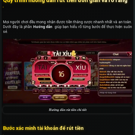
Quy trình hướng dẫn rút tiền đơn giản và rõ ràng
Mọi người chơi đều mong nhận được tiền thắng cược nhanh nhất và an toàn.
Dưới đây là phần
Hướng dẫn
giúp bạn hiểu rõ từng bước để thực hiện suôn
sẻ.
Hướng dẫn rút tiền chi tiết
Bước xác minh tài khoản để rút tiền