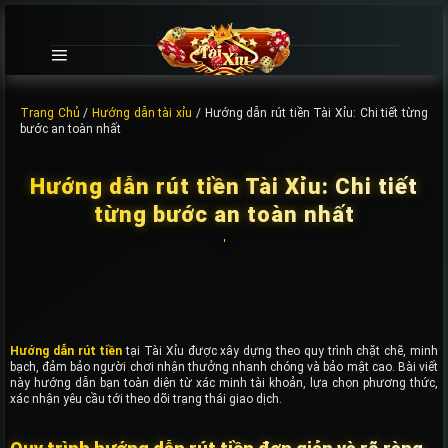
Chuyển
đến
nội
dung
Trang Chủ
/
Hướng dẫn tài xỉu
/
Hướng dẫn rút tiền Tài Xỉu: Chi tiết từng
bước an toàn nhất
Hướng dẫn rút tiền Tài Xỉu: Chi tiết
từng bước an toàn nhất
Hướng dẫn rút tiền
tại Tài Xỉu được xây dựng theo quy trình chặt chẽ, minh
bạch, đảm bảo người chơi nhận thưởng nhanh chóng và bảo mật cao. Bài viết
này hướng dẫn bạn toàn diện từ xác minh tài khoản, lựa chọn phương thức,
xác nhận yêu cầu tới theo dõi trạng thái giao dịch.