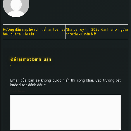
Hướng dẫn nạp tiền chi tiết, an toàn và
Nhà cái uy tín 2025 dành cho người
hiệu quả tại Tài Xỉu
chơi tài xỉu nên biết
Để lại một bình luận
Email của bạn sẽ không được hiển thị công khai.
Các trường bắt
buộc được đánh dấu
*
Bình luận
*