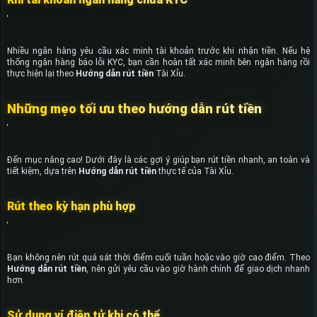
Nhiều ngân hàng yêu cầu xác minh tài khoản trước khi nhận tiền. Nếu hệ
thống ngân hàng báo lỗi KYC, bạn cần hoàn tất xác minh bên ngân hàng rồi
thực hiện lại theo
Hướng dẫn rút tiền
Tài Xỉu.
×
Những mẹo tối ưu theo hướng dẫn rút tiền
Tài xỉu
Đến mục nâng cao! Dưới đây là các gợi ý giúp bạn rút tiền nhanh, an toàn và
tiết kiệm, dựa trên
Hướng dẫn rút tiền
thực tế của Tài Xỉu.
Rút theo kỳ hạn phù hợp
Bạn không nên rút quá sát thời điểm cuối tuần hoặc vào giờ cao điểm. Theo
Hướng dẫn rút tiền
, nên gửi yêu cầu vào giờ hành chính để giao dịch nhanh
hơn.
Sử dụng ví điện tử khi có thể