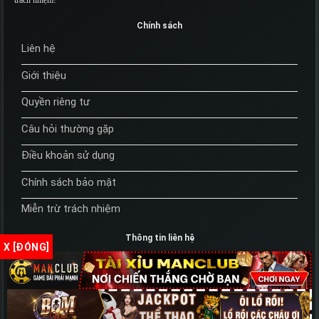
Chính sách
Liên hệ
Giới thiệu
Quyền riêng tư
Câu hỏi thường gặp
Điều khoản sử dụng
Chính sách bảo mật
Miễn trừ trách nhiệm
Thông tin liên hệ
X [ĐÓNG]
Thương hiệu:
Tài Xỉu
Website:
https://rzw.uk.com
Email:
lienhe@rzw.uk.com
Phone:
0978 324 676
Địa chỉ:
13 Trần Quang Diệu, Phường 14, Quận 3, TP.HCM