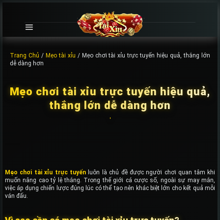
Chuyển
đến
nội
dung
Trang Chủ
/
Mẹo tài xỉu
/
Mẹo chơi tài xỉu trực tuyến hiệu quả, thắng lớn
dễ dàng hơn
Mẹo chơi tài xỉu trực tuyến hiệu quả,
thắng lớn dễ dàng hơn
Mẹo chơi tài xỉu trực tuyến
luôn là chủ đề được người chơi quan tâm khi
muốn nâng cao tỷ lệ thắng. Trong thế giới cá cược số, ngoài sự may mắn,
việc áp dụng chiến lược đúng lúc có thể tạo nên khác biệt lớn cho kết quả mỗi
ván đấu.