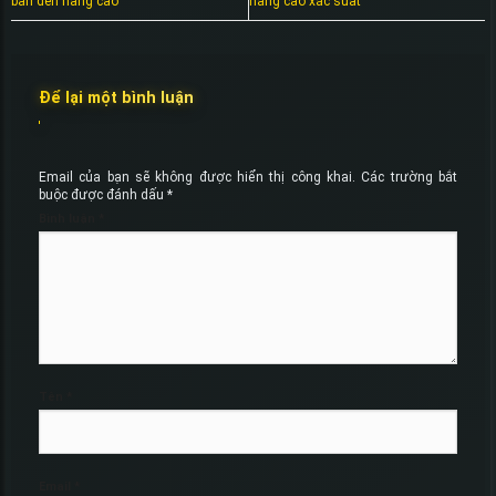
bản đến nâng cao
nâng cao xác suất
Để lại một bình luận
Email của bạn sẽ không được hiển thị công khai.
Các trường bắt
buộc được đánh dấu
*
Bình luận
*
Tên
*
Email
*