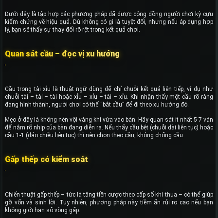
Dưới đây là tập hợp các phương pháp đã được cộng đồng người chơi kỳ cựu
kiểm chứng về hiệu quả. Dù không có gì là tuyệt đối, nhưng nếu áp dụng hợp
lý, bạn sẽ thấy sự thay đổi rõ rệt trong kết quả chơi.
Quan sát cầu – đọc vị xu hướng
Cầu trong tài xỉu là thuật ngữ dùng để chỉ chuỗi kết quả liên tiếp, ví dụ như
chuỗi tài – tài – tài hoặc xỉu – xỉu – tài – xỉu. Khi nhận thấy một cầu rõ ràng
đang hình thành, người chơi có thể “bắt cầu” để đi theo xu hướng đó.
Mẹo ở đây là không nên vội vàng khi vừa vào bàn. Hãy quan sát ít nhất 5-7 ván
để nắm rõ nhịp của bàn đang diễn ra. Nếu thấy cầu bệt (chuỗi dài liên tục) hoặc
cầu 1-1 (đảo chiều liên tục) thì nên chọn theo cầu, không chống cầu.
Gấp thếp có kiểm soát
Chiến thuật gấp thếp – tức là tăng tiền cược theo cấp số khi thua – có thể giúp
gỡ vốn và sinh lời. Tuy nhiên, phương pháp này tiềm ẩn rủi ro cao nếu bạn
không giới hạn số vòng gấp.