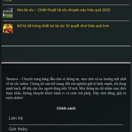
Kèo tài xỉu – Chiến thuật tài xỉu chuyên sâu hiệu quả 2025
Nổ hũ dễ trúng nhất tại tài xỉu: Bí quyết chơi hiệu quả hơn
Taixiuvn – Chuyên trang hàng đầu chia sẻ thông tin, mẹo chơi và xu hướng mới nhất
về tài xỉu online. Chúng tôi cam kết mang đến trải nghiệm giải trí lành mạnh, nội dung
minh bạch, dễ tiếp cận cho người dùng trên 18 tuổi. Mọi thông tin chỉ nhằm mục đích
tham khảo, không khuyến khích hành vi cá cược trái phép. Hãy chơi đúng, giải trí
trách nhiệm!
Chính sách
Liên hệ
Giới thiệu