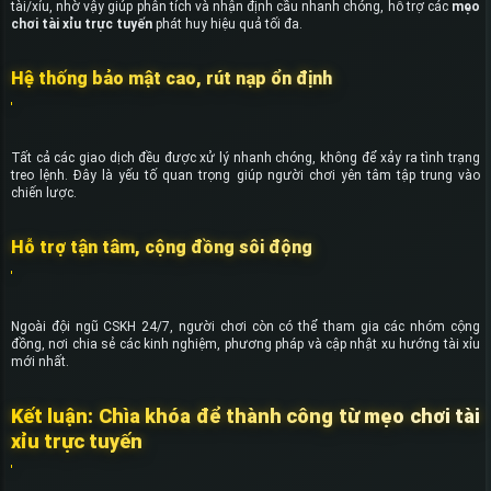
tài/xỉu, nhờ vậy giúp phân tích và nhận định cầu nhanh chóng, hỗ trợ các
mẹo
chơi tài xỉu trực tuyến
phát huy hiệu quả tối đa.
Hệ thống bảo mật cao, rút nạp ổn định
Tất cả các giao dịch đều được xử lý nhanh chóng, không để xảy ra tình trạng
treo lệnh. Đây là yếu tố quan trọng giúp người chơi yên tâm tập trung vào
chiến lược.
Hỗ trợ tận tâm, cộng đồng sôi động
Ngoài đội ngũ CSKH 24/7, người chơi còn có thể tham gia các nhóm cộng
đồng, nơi chia sẻ các kinh nghiệm, phương pháp và cập nhật xu hướng tài xỉu
mới nhất.
Kết luận: Chìa khóa để thành công từ mẹo chơi tài
xỉu trực tuyến