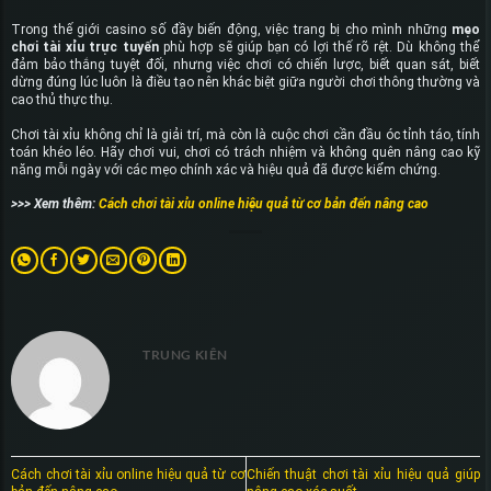
Trong thế giới casino số đầy biến động, việc trang bị cho mình những
mẹo
chơi tài xỉu trực tuyến
phù hợp sẽ giúp bạn có lợi thế rõ rệt. Dù không thể
đảm bảo thắng tuyệt đối, nhưng việc chơi có chiến lược, biết quan sát, biết
dừng đúng lúc luôn là điều tạo nên khác biệt giữa người chơi thông thường và
cao thủ thực thụ.
Chơi tài xỉu không chỉ là giải trí, mà còn là cuộc chơi cần đầu óc tỉnh táo, tính
toán khéo léo. Hãy chơi vui, chơi có trách nhiệm và không quên nâng cao kỹ
năng mỗi ngày với các mẹo chính xác và hiệu quả đã được kiểm chứng.
>>> Xem thêm:
Cách chơi tài xỉu online hiệu quả từ cơ bản đến nâng cao
TRUNG KIÊN
Cách chơi tài xỉu online hiệu quả từ cơ
Chiến thuật chơi tài xỉu hiệu quả giúp