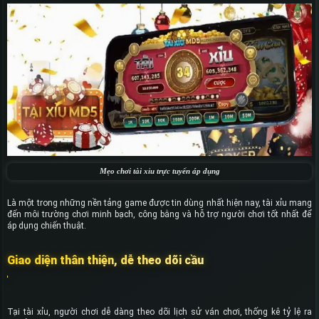
Mẹo chơi tài xỉu trực tuyến áp dụng
Là một trong những nền tảng game được tin dùng nhất hiện nay, tài xỉu mang
đến môi trường chơi minh bạch, công bằng và hỗ trợ người chơi tốt nhất để
áp dụng chiến thuật.
Giao diện thân thiện, dễ theo dõi cầu
Tại tài xỉu, người chơi dễ dàng theo dõi lịch sử ván chơi, thống kê tỷ lệ ra