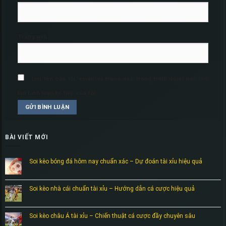
Trang web
Lưu tên của tôi, email, và trang web trong trình duyệt này cho
lần bình luận kế tiếp của tôi.
BÀI VIẾT MỚI
Soi kèo bóng đá hôm nay chuẩn xác – Dự đoán tài xỉu hiệu quả
Soi kèo nhà cái chuẩn tài xỉu – Hướng dẫn cá cược hiệu quả
Soi kèo châu Á tài xỉu – Chiến thuật cá cược đầy chuyên sâu