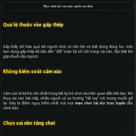
Mẹo chơi tài xỉu trực tuyến sai lầm
Quá lệ thuộc vào gấp thếp
Gấp thếp chỉ hiệu quả khi người chơi có vốn lớn và biết dừng đúng lúc. Việc
lạm dụng gấp thếp dễ dẫn đến “đốt” toàn bộ số vốn trong vài ván, đặc biệt khi
gặp chuỗi cầu ngược.
Không kiểm soát cảm xúc
Cảm xúc là kẻ thù lớn nhất trong bất kỳ trò chơi nào liên quan đến tiền bạc. Khi
thua vài ván liên tiếp, nhiều người có xu hướng “tất tay” với mong muốn gỡ
lại. Đây là điểm nguy hiểm nhất mà mọi
mẹo chơi tài xỉu trực tuyến
đều
cảnh báo.
Chọn sai nền tảng chơi