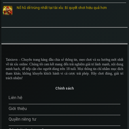
Nổ hũ dễ trúng nhất tại tài xỉu: Bí quyết chơi hiệu quả hơn
Taixiuvn – Chuyên trang hàng đầu chia sẻ thông tin, mẹo chơi và xu hướng mới nhất
về tài xỉu online. Chúng tôi cam kết mang đến trải nghiệm giải trí lành mạnh, nội dung
minh bạch, dễ tiếp cận cho người dùng trên 18 tuổi. Mọi thông tin chỉ nhằm mục đích
tham khảo, không khuyến khích hành vi cá cược trái phép. Hãy chơi đúng, giải trí
trách nhiệm!
Chính sách
Liên hệ
Giới thiệu
Quyền riêng tư