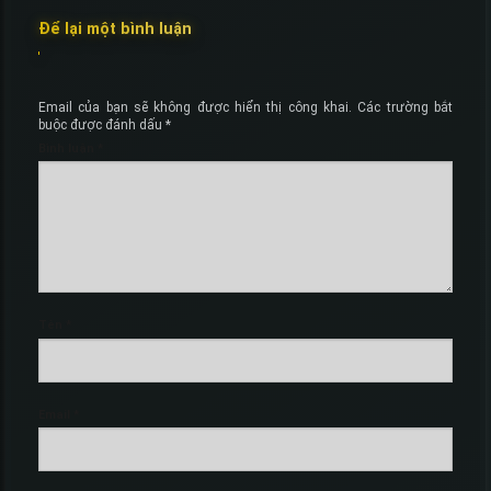
Để lại một bình luận
Email của bạn sẽ không được hiển thị công khai.
Các trường bắt
buộc được đánh dấu
*
Bình luận
*
Tên
*
Email
*