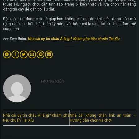
thuật số, người chơi cần tỉnh táo, trang bị kiến thức và lựa chọn nền tảng
đáng tin cậy để gắn bó lâu dài.
Đặt niềm tin đúng chỗ sẽ giúp bạn không chỉ an tâm khi giải trí mà còn mở
rộng nhiều cơ hội phát triển kỹ năng và thậm chí là sinh lời từ chính đam mê
của mình.
>>> Xem thêm:
Nhà cái uy tín châu Á là gì? Khám phá tiêu chuẩn Tài Xỉu
TRUNG KIÊN
Nhà cái uy tín châu Á là gì? Khám phá
Nhà cái không chặn link an toàn –
tiêu chuẩn Tài Xỉu
Hướng dẫn chọn và chơi