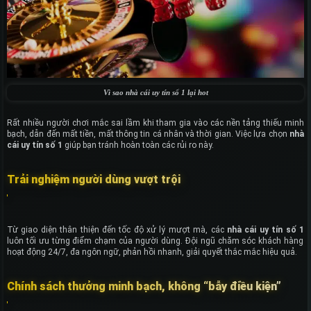
Vì sao nhà cái uy tín số 1 lại hot
Rất nhiều người chơi mắc sai lầm khi tham gia vào các nền tảng thiếu minh
bạch, dẫn đến mất tiền, mất thông tin cá nhân và thời gian. Việc lựa chọn
nhà
cái uy tín số 1
giúp bạn tránh hoàn toàn các rủi ro này.
Trải nghiệm người dùng vượt trội
Từ giao diện thân thiện đến tốc độ xử lý mượt mà, các
nhà cái uy tín số 1
luôn tối ưu từng điểm chạm của người dùng. Đội ngũ chăm sóc khách hàng
hoạt động 24/7, đa ngôn ngữ, phản hồi nhanh, giải quyết thắc mắc hiệu quả.
Chính sách thưởng minh bạch, không “bẫy điều kiện”