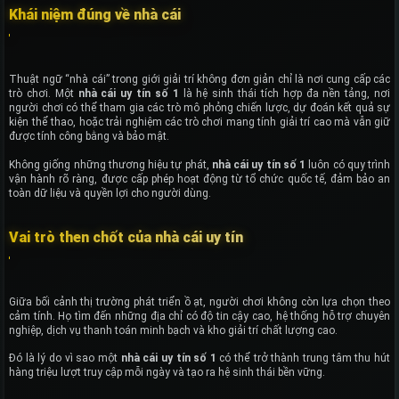
Khái niệm đúng về nhà cái
Thuật ngữ “nhà cái” trong giới giải trí không đơn giản chỉ là nơi cung cấp các
trò chơi. Một
nhà cái uy tín số 1
là hệ sinh thái tích hợp đa nền tảng, nơi
người chơi có thể tham gia các trò mô phỏng chiến lược, dự đoán kết quả sự
kiện thể thao, hoặc trải nghiệm các trò chơi mang tính giải trí cao mà vẫn giữ
được tính công bằng và bảo mật.
Không giống những thương hiệu tự phát,
nhà cái uy tín số 1
luôn có quy trình
vận hành rõ ràng, được cấp phép hoạt động từ tổ chức quốc tế, đảm bảo an
toàn dữ liệu và quyền lợi cho người dùng.
Vai trò then chốt của nhà cái uy tín
Giữa bối cảnh thị trường phát triển ồ ạt, người chơi không còn lựa chọn theo
cảm tính. Họ tìm đến những địa chỉ có độ tin cậy cao, hệ thống hỗ trợ chuyên
nghiệp, dịch vụ thanh toán minh bạch và kho giải trí chất lượng cao.
Đó là lý do vì sao một
nhà cái uy tín số 1
có thể trở thành trung tâm thu hút
hàng triệu lượt truy cập mỗi ngày và tạo ra hệ sinh thái bền vững.