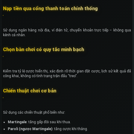
Nạp tiền qua cổng thanh toán chính thống
Sử dụng ngân hàng nội địa, ví điện tử, chuyển khoản trực tiếp – không qua
kênh cá nhân.
Chọn bàn chơi có quy tắc minh bạch
Kiểm tra tỷ lệ cược hiển thị, xác định rõ thời gian đặt cược, lịch sử kết quả đã
công khai, không có tình trạng trận đấu “treo”.
Chiến thuật chơi cơ bản
Sử dụng các chiến thuật phổ biến như:
Martingale
: tăng gấp đôi sau khi thua.
Paroli (ngược Martingale)
: tăng cược khi thắng.