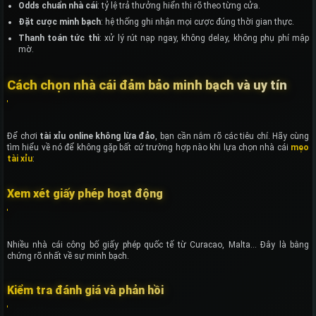
Odds chuẩn nhà cái
: tỷ lệ trả thưởng hiển thị rõ theo từng cửa.
Đặt cược minh bạch
: hệ thống ghi nhận mọi cược đúng thời gian thực.
Thanh toán tức thì
: xử lý rút nạp ngay, không delay, không phụ phí mập
mờ.
Cách chọn nhà cái đảm bảo minh bạch và uy tín
Để chơi
tài xỉu online không lừa đảo
, bạn cần nắm rõ các tiêu chí. Hãy cùng
tìm hiểu về nó để không gặp bất cứ trường hợp nào khi lựa chọn nhà cái
mẹo
tài xỉu
:
Xem xét giấy phép hoạt động
Nhiều nhà cái công bố giấy phép quốc tế từ Curacao, Malta… Đây là bằng
chứng rõ nhất về sự minh bạch.
Kiểm tra đánh giá và phản hồi