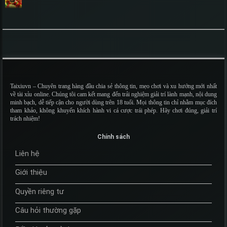
Taixiuvn – Chuyên trang hàng đầu chia sẻ thông tin, mẹo chơi và xu hướng mới nhất
về tài xỉu online. Chúng tôi cam kết mang đến trải nghiệm giải trí lành mạnh, nội dung
minh bạch, dễ tiếp cận cho người dùng trên 18 tuổi. Mọi thông tin chỉ nhằm mục đích
tham khảo, không khuyến khích hành vi cá cược trái phép. Hãy chơi đúng, giải trí
trách nhiệm!
Chính sách
Liên hệ
Giới thiệu
Quyền riêng tư
Câu hỏi thường gặp