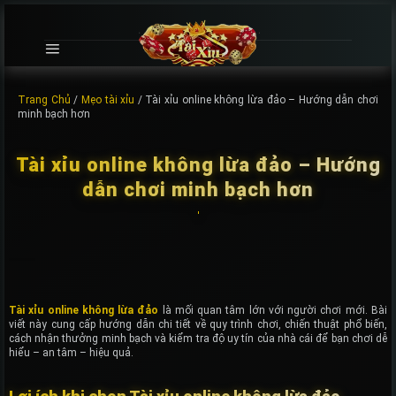
Chuyển
đến
nội
dung
Trang Chủ
/
Mẹo tài xỉu
/
Tài xỉu online không lừa đảo – Hướng dẫn chơi
minh bạch hơn
Tài xỉu online không lừa đảo – Hướng
dẫn chơi minh bạch hơn
Tài xỉu online không lừa đảo
là mối quan tâm lớn với người chơi mới. Bài
viết này cung cấp hướng dẫn chi tiết về quy trình chơi, chiến thuật phổ biến,
cách nhận thưởng minh bạch và kiểm tra độ uy tín của nhà cái để bạn chơi dễ
hiểu – an tâm – hiệu quả.