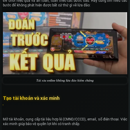
Để chơi hiệu quả và an toàn, tuân theo các bước sau. Hãy cùng tìm hiểu các
bước để không phát hiện được bất cứ thứ gì về lừa đảo:
Tài xỉu online không lừa đảo kiểm chứng
Tạo tài khoản và xác minh
Mở tài khoản, cung cấp tài liệu hợp lệ (CMND/CCCD), email, số điện thoại. Việc
xác minh giúp bảo vệ quyền lợi khi có tranh chấp.