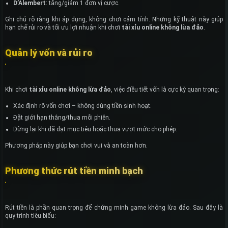
D’Alembert
: tăng/giảm 1 đơn vị cược.
Ghi chú rõ ràng khi áp dụng, không chơi cảm tính. Những kỹ thuật này giúp
hạn chế rủi ro và tối ưu lợi nhuận khi chơi
tài xỉu online không lừa đảo
.
Quản lý vốn và rủi ro
Khi chơi
tài xỉu online không lừa đảo
, việc điều tiết vốn là cực kỳ quan trọng:
Xác định rõ vốn chơi – không dùng tiền sinh hoạt.
Đặt giới hạn thắng/thua mỗi phiên.
Dừng lại khi đã đạt mục tiêu hoặc thua vượt mức cho phép.
Phương pháp này giúp bạn chơi vui và an toàn hơn.
Phương thức rút tiền minh bạch
Rút tiền là phần quan trọng để chứng minh game không lừa đảo. Sau đây là
quy trình tiêu biểu: