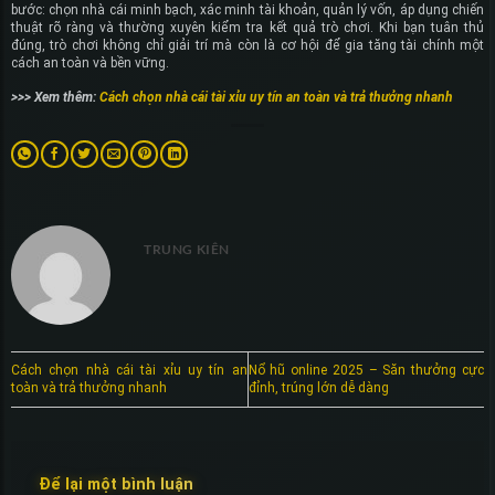
bước: chọn nhà cái minh bạch, xác minh tài khoản, quản lý vốn, áp dụng chiến
thuật rõ ràng và thường xuyên kiểm tra kết quả trò chơi. Khi bạn tuân thủ
đúng, trò chơi không chỉ giải trí mà còn là cơ hội để gia tăng tài chính một
cách an toàn và bền vững.
>>> Xem thêm:
Cách chọn nhà cái tài xỉu uy tín an toàn và trả thưởng nhanh
TRUNG KIÊN
Cách chọn nhà cái tài xỉu uy tín an
Nổ hũ online 2025 – Săn thưởng cực
toàn và trả thưởng nhanh
đỉnh, trúng lớn dễ dàng
Để lại một bình luận