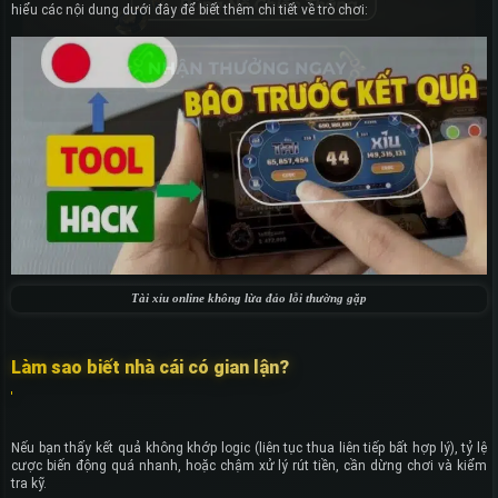
hiểu các nội dung dưới đây để biết thêm chi tiết về trò chơi:
Tài xỉu online không lừa đảo lỗi thường gặp
Làm sao biết nhà cái có gian lận?
Nếu bạn thấy kết quả không khớp logic (liên tục thua liên tiếp bất hợp lý), tỷ lệ
cược biến động quá nhanh, hoặc chậm xử lý rút tiền, cần dừng chơi và kiểm
tra kỹ.